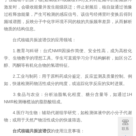
激发时，会吸收能量并发生能级跃迁；停止射频后，核自旋通过弛豫
过程释放能量，产生可检测的感应信号。该信号经傅里叶变换后得到
频域谱图，反映分子中化学环境不同的核的共振频率差异，从而解析
物质的结构信息。
台式核磁共振波谱仪的应用领域：
1.教育与科研：台式NMR因操作简便、安全性高，成为高校化
学、生物教学的理想工具。学生可直观学习分子结构解析，如区分乙
醇、丙酮等有机化合物的氢谱特征。
2.工业与制药：用于原料药成分鉴定、反应监测及质量控制。例
如，快速检测药物活性成分的纯度，或追踪化学反应的实时进展。
3.食品与农业：分析油脂氧化程度、糖分含量等，如通过1H
NMR检测橄榄油的脂肪酸组成。
4.医疗与生物：辅助代谢组学研究，如检测体液中的小分子代谢
物；或用于天然产物活性成分的快速筛选。
联系
台式核磁共振波谱仪
的使用注意事项：