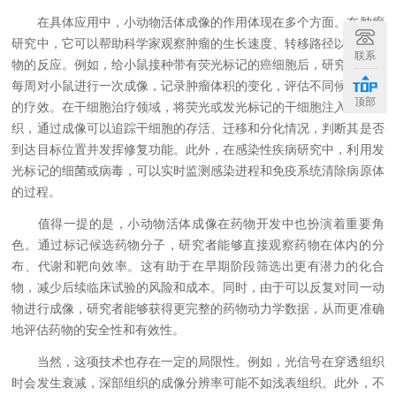
在具体应用中，小动物活体成像的作用体现在多个方面。在肿瘤
研究中，它可以帮助科学家观察肿瘤的生长速度、转移路径以及对药
联系
物的反应。例如，给小鼠接种带有荧光标记的癌细胞后，研究者可以
每周对小鼠进行一次成像，记录肿瘤体积的变化，评估不同候选药物
顶部
的疗效。在干细胞治疗领域，将荧光或发光标记的干细胞注入受损组
织，通过成像可以追踪干细胞的存活、迁移和分化情况，判断其是否
到达目标位置并发挥修复功能。此外，在感染性疾病研究中，利用发
光标记的细菌或病毒，可以实时监测感染进程和免疫系统清除病原体
的过程。
值得一提的是，小动物活体成像在药物开发中也扮演着重要角
色。通过标记候选药物分子，研究者能够直接观察药物在体内的分
布、代谢和靶向效率。这有助于在早期阶段筛选出更有潜力的化合
物，减少后续临床试验的风险和成本。同时，由于可以反复对同一动
物进行成像，研究者能够获得更完整的药物动力学数据，从而更准确
地评估药物的安全性和有效性。
当然，这项技术也存在一定的局限性。例如，光信号在穿透组织
时会发生衰减，深部组织的成像分辨率可能不如浅表组织。此外，不