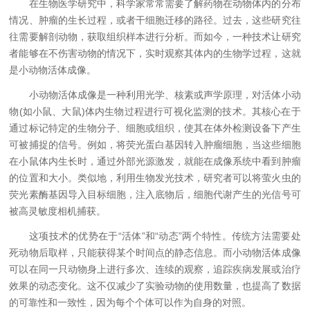
在生物医学研究中，科学家常常需要了解药物在动物体内的分布
情况、肿瘤的生长过程，或者干细胞迁移的路径。过去，这些研究往
往需要解剖动物，获取组织样本进行分析。而如今，一种技术让研究
者能够在不伤害动物的情况下，实时观察其体内的生物学过程，这就
是小动物活体成像。
小动物活体成像是一种利用光学、核素或声学原理，对活体小动
物(如小鼠、大鼠)体内生物过程进行可视化监测的技术。其核心在于
通过标记特定的生物分子、细胞或组织，使其在体外检测设备下产生
可被捕捉的信号。例如，将荧光蛋白基因转入肿瘤细胞，当这些细胞
在小鼠体内生长时，通过外部光源激发，就能在成像系统中看到肿瘤
的位置和大小。类似地，利用生物发光技术，研究者可以将萤火虫的
荧光素酶基因导入目标细胞，注入底物后，细胞代谢产生的光信号可
被高灵敏度相机捕获。
这项技术的优势在于“活体”和“动态”两个特性。传统方法需要处
死动物后取样，只能获得某个时间点的静态信息。而小动物活体成像
可以在同一只动物身上进行多次、连续的观察，追踪疾病发展或治疗
效果的动态变化。这不仅减少了实验动物的使用数量，也提高了数据
的可靠性和一致性，因为每个个体可以作为自身的对照。