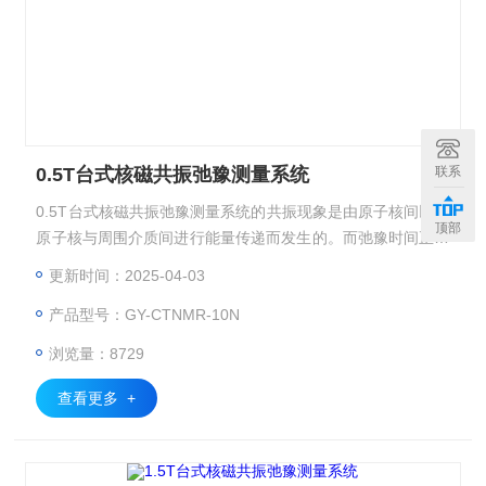
联系
0.5T台式核磁共振弛豫测量系统
0.5T台式核磁共振弛豫测量系统的共振现象是由原子核间以及
顶部
原子核与周围介质间进行能量传递而发生的。而弛豫时间正是
描述这种能量传递过程的重要参数。由于弛豫现象与分子运动
更新时间：2025-04-03
有关,所以通过测量弛豫时间可研究分子的运动状态及运动的
产品型号：GY-CTNMR-10N
活化能,进而可研究分子的结构。
浏览量：8729
查看更多 +